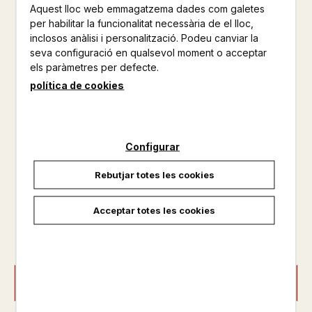
NARRATIVA
Aquest lloc web emmagatzema dades com galetes
per habilitar la funcionalitat necessària de el lloc,
Altres productes de la mateixa col·lecció
inclosos anàlisi i personalització. Podeu canviar la
seva configuració en qualsevol moment o acceptar
Altres productos del mateix autor
els paràmetres per defecte.
política de cookies
Una història d'amistat, de rebel·lió i d'abismes, en què la
música hi té un paper clau En Marc és un pianista brillant amb
una oïda absoluta, però també és inconformista i subversiu.
En Jan, el seu amic íntim de quan van estudiar al
conservatori, que ara treballa d'afinador de pianos, no en
Configurar
sap res ...
Rebutjar totes les cookies
Disponible
Acceptar totes les cookies
21,90 €
AFEGIR A LA CISTELLA