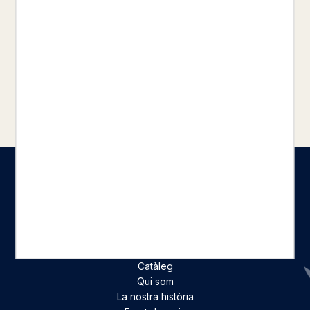
Però els fantasmes del passat i les
angoixes del futur el forçaran a triar
entre viure de la música i cedir al que li
demana la indústria, o malviure en
llibertat i tocar allò que el cos li demana.
Seccions
Inici
Catàleg
Qui som
La nostra història