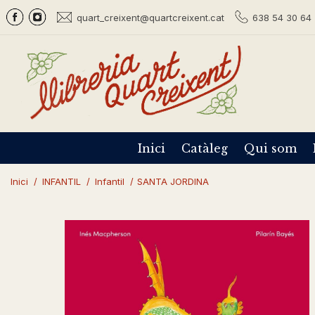
quart_creixent@quartcreixent.cat
638 54 30 64 
Inici
Catàleg
Qui som
Inici
/
INFANTIL
/
Infantil
/
SANTA JORDINA