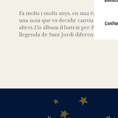
Fa molts i molts anys, en una època on el
una noia que va decidir canviar el món. 
Config
altres..Un àlbum il·lustrat per Pilarín B
llegenda de Sant Jordi diferent.