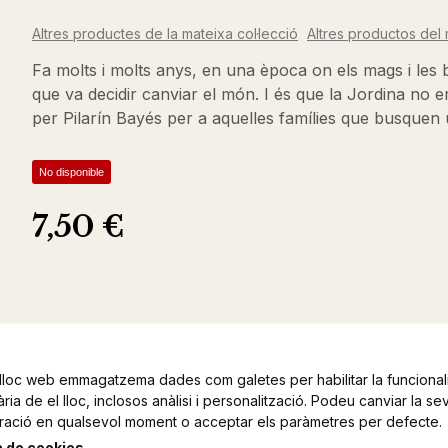
Altres productes de la mateixa col·lecció
Altres productos del 
Fa molts i molts anys, en una època on els mags i les b
que va decidir canviar el món. I és que la Jordina no er
per Pilarín Bayés per a aquelles famílies que busquen 
No disponible
7,50 €
lloc web emmagatzema dades com galetes per habilitar la funcionali
ia de el lloc, inclosos anàlisi i personalització. Podeu canviar la se
ració en qualsevol moment o acceptar els paràmetres per defecte.
a de cookies