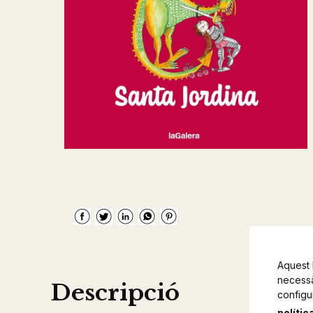
Aquest 
necessàr
Descripció
configu
polític