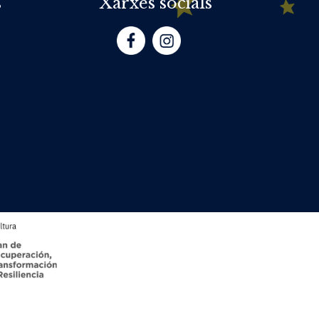
s
Xarxes socials