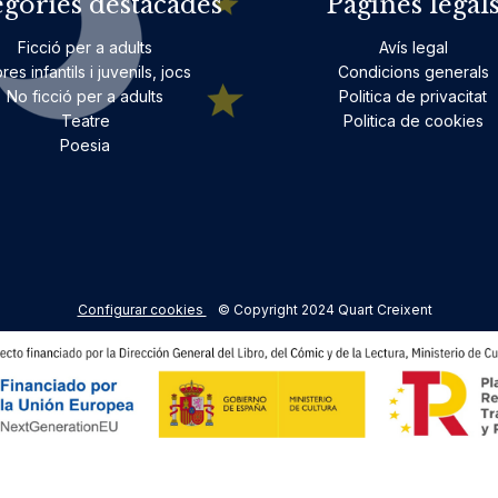
egories destacades
Pàgines legal
Ficció per a adults
Avís legal
bres infantils i juvenils, jocs
Condicions generals
No ficció per a adults
Politica de privacitat
Teatre
Politica de cookies
Poesia
Configurar cookies
© Copyright 2024 Quart Creixent