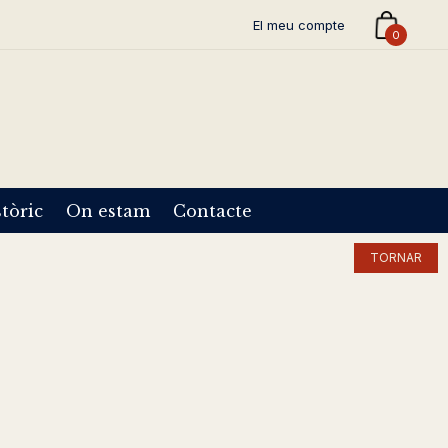
El meu compte
0
tòric
On estam
Contacte
TORNAR