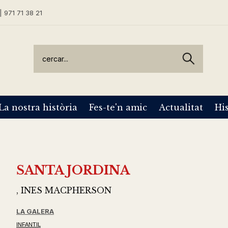
| 971 71 38 21
La nostra història
Fes-te'n amic
Actualitat
His
SANTA JORDINA
, INES MACPHERSON
LA GALERA
INFANTIL