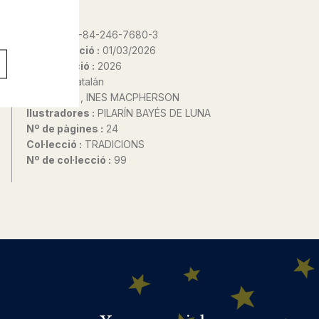
ISBN :
978-84-246-7680-3
Data d'edició :
01/03/2026
Any d'edició :
2026
Idioma :
Catalán
Autor@s :
, INES MACPHERSON
Ilustradores :
PILARÍN BAYÉS DE LUNA
Nº de pàgines :
24
Col·lecció :
TRADICIONS
Nº de col·lecció :
99