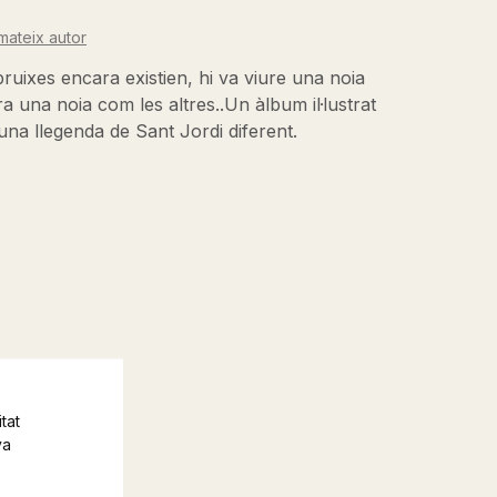
mateix autor
ruixes encara existien, hi va viure una noia
a una noia com les altres..Un àlbum il·lustrat
una llegenda de Sant Jordi diferent.
tat
va