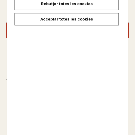
Rebutjar totes les cookies
19,95 €
Acceptar totes les cookies
AFEGIR A LA CISTELLA
Descripció
ISBN :
978-84-246-7525-7
Data d'edició :
01/02/2026
Any d'edició :
2026
Idioma :
Catalán
Autor@s :
BAYES DE LUNA, PILARIN
Nº de pàgines :
64