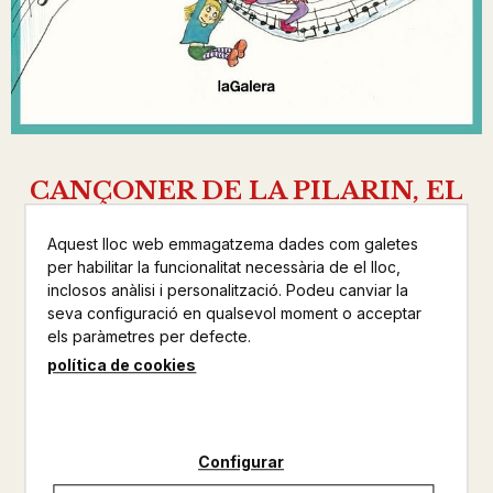
CANÇONER DE LA PILARIN, EL
BAYES DE LUNA, PILARIN
Aquest lloc web emmagatzema dades com galetes
per habilitar la funcionalitat necessària de el lloc,
LA GALERA
inclosos anàlisi i personalització. Podeu canviar la
INFANTIL
seva configuració en qualsevol moment o acceptar
els paràmetres per defecte.
Altres productes de la mateixa col·lecció
política de cookies
Altres productos del mateix autor
Configurar
Disponible