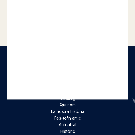
que desafia tant l’arrelament com el
desarrelament.
Seccions
Inici
Catàleg
Qui som
La nostra història
Fes-te'n amic
Actualitat
Històric