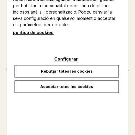
per habilitar la funcionalitat necessària de el lloc,
NARRATIVA
inclosos anàlisi i personalització. Podeu canviar la
Altres productes de la mateixa col·lecció
seva configuració en qualsevol moment o acceptar
els paràmetres per defecte.
política de cookies
Altres productos del mateix autor
Júlia arriba a l’Àrtic per fer una estada de recerca. En un
entorn extrem, troba una rutina inesperadament acollidora i
una relació intensa amb Týra. Júlia, una jove física ambiental,
Configurar
arriba a Longyearbyen, a l’Àrtic, per fer una estada de
recerca. En un entorn extrem i desconegut, troba una rutina ...
Rebutjar totes les cookies
No disponible
Acceptar totes les cookies
21,95 €