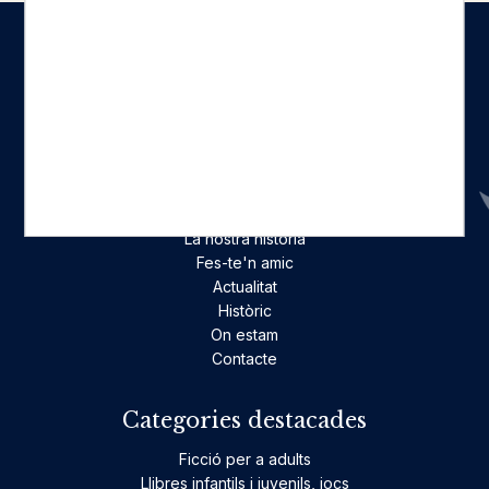
Seccions
Inici
Catàleg
Qui som
La nostra història
Fes-te'n amic
Actualitat
Històric
On estam
Contacte
Categories destacades
Ficció per a adults
Llibres infantils i juvenils, jocs