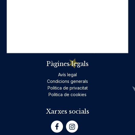
Categories destacades
Ficció per a adults
Llibres infantils i juvenils, jocs
No ficció per a adults
Teatre
Poesia
Pàgines legals
Avís legal
Condicions generals
Politica de privacitat
Politica de cookies
Xarxes socials