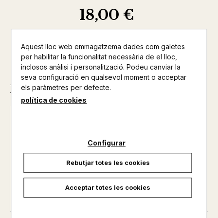
18,00 €
Aquest lloc web emmagatzema dades com galetes
per habilitar la funcionalitat necessària de el lloc,
inclosos anàlisi i personalització. Podeu canviar la
seva configuració en qualsevol moment o acceptar
Descripció
els paràmetres per defecte.
política de cookies
ISBN :
979-13-990586-4-2
Data d'edició :
01/10/2025
Any d'edició :
2025
Configurar
Idioma :
Catalán
Rebutjar totes les cookies
Autor@s :
SEHLIN, GUNHILD / MULLER, HÉLÈNE
Traductor@s :
BORRELLAS, JÚLIA
Nº de pàgines :
32
Acceptar totes les cookies
Col·lecció :
(CAT).INFANTIL