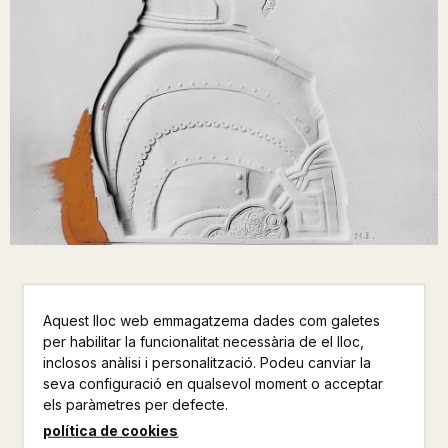
TIRANT LO BLANC
Aquest lloc web emmagatzema dades com galetes
TERESA BROSETA
per habilitar la funcionalitat necessària de el lloc,
inclosos anàlisi i personalització. Podeu canviar la
TANDEM
seva configuració en qualsevol moment o acceptar
els paràmetres per defecte.
Ensenyament de Català
política de cookies
Altres productes de la mateixa col·lecció