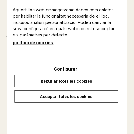
Aquest lloc web emmagatzema dades com galetes
Altres productes de la mateixa col·lecció
per habilitar la funcionalitat necessària de el lloc,
inclosos anàlisi i personalització. Podeu canviar la
Altres productos del mateix autor
seva configuració en qualsevol moment o acceptar
els paràmetres per defecte.
Ser un noi té unes connotacions bastant fortes arreu del món.
Per al Masato, ser noi vol dir amagar els seus sentiments, per
política de cookies
al Iuri vol dir que li hagin d'agradar les noies i per al Fede,
jugar a la llei del més fort. En aquest còmic dividit en capítols,
seguim Masato, Iuri, Fede, Toni i Rosa, que ...
Configurar
No disponible
Rebutjar totes les cookies
23,00 €
Acceptar totes les cookies