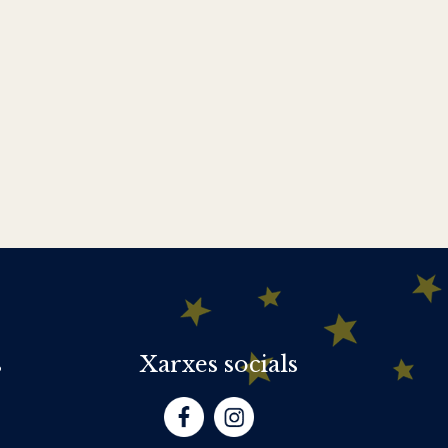
s
Xarxes socials