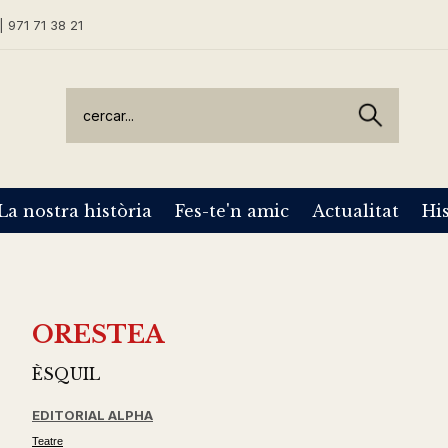
| 971 71 38 21
La nostra història
Fes-te'n amic
Actualitat
His
ORESTEA
ÈSQUIL
EDITORIAL ALPHA
Teatre