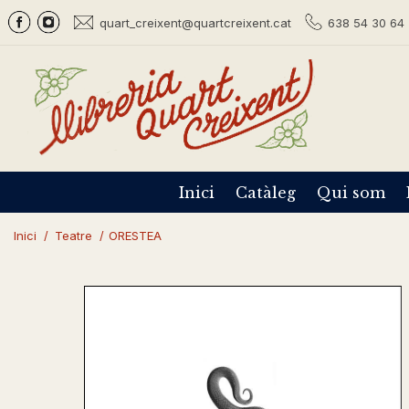
quart_creixent@quartcreixent.cat
638 54 30 64 
Inici
Catàleg
Qui som
Inici
/
Teatre
/
ORESTEA