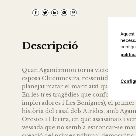
Aquest 
necessàr
Descripció
configu
polític
Quan Agamèmnon torna victoriós de Troia
esposa Clitemnestra, ressentida pel sacrific
Config
planejat matar el marit així que torni a A
En les tres tragèdies que conformen l'
imploradores i Les Benignes), el primer 
història del casal dels Atrides, amb Ag
Orestes i Electra, en què assassinats i 
vessada que no sembla estroncar-se mai. 
creació del primer tribunal democràtic a 