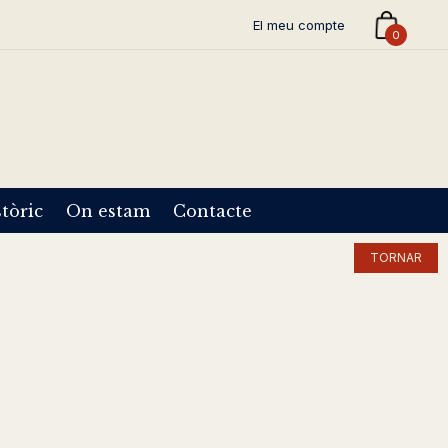
El meu compte
0
tòric
On estam
Contacte
TORNAR