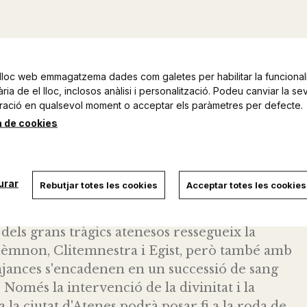
lloc web emmagatzema dades com galetes per habilitar la funcionali
ia de el lloc, inclosos anàlisi i personalització. Podeu canviar la se
ració en qualsevol moment o acceptar els paràmetres per defecte.
a de cookies
 no s'imagina el que l'espera a casa: la seva
i de la filla, d'Ifigenia, i seduïda per Egist, ha
urar
Rebutjar totes les cookies
Acceptar totes les cookies
rgos, al seu palau.
obra mestra d'Èsquil (Agamèmnon, Les
dels grans tràgics atenesos ressegueix la
amèmnon, Clitemnestra i Egist, però també amb
venjances s'encadenen en un successió de sang
Només la intervenció de la divinitat i la
la ciutat d'Atenes podrà posar fi a la roda de