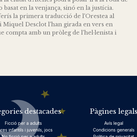
basat en la venjança, sinó en la justícia.
rís la primera traducció de l'Orestea al
s i Miquel Desclot l'han girada en vers en
e compta amb un pròleg de l'hel·lenista i
egories destacades
Pàgines legal
Ficció per a adults
Avís legal
bres infantils i juvenils, jocs
Condicions generals
No ficció per a adults
Politica de privacitat