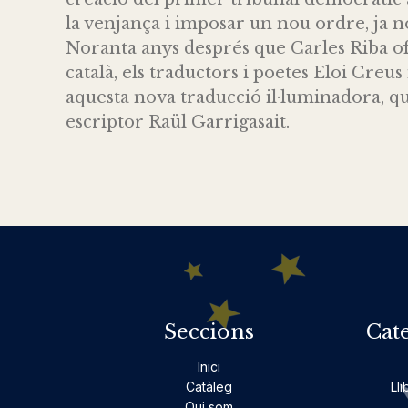
la venjança i imposar un nou ordre, ja no 
Noranta anys després que Carles Riba ofe
català, els traductors i poetes Eloi Creu
aquesta nova traducció il·luminadora, qu
escriptor Raül Garrigasait.
Seccions
Cat
Inici
Catàleg
Lli
Qui som