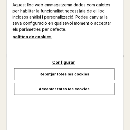
Aquest lloc web emmagatzema dades com galetes
QUADERNS CREMA
per habilitar la funcionalitat necessària de el lloc,
NARRATIVA
inclosos anàlisi i personalització. Podeu canviar la
seva configuració en qualsevol moment o acceptar
Altres productes de la mateixa col·lecció
els paràmetres per defecte.
política de cookies
Altres productos del mateix autor
Perdudes pel bosc aplega quinze contes extraordinaris amb
la memòria com a fil conductor: les dues germanes intrèpides
del relat que dóna títol al volum fan cara al dol i al record en
Configurar
un vespre d’estiu perfecte; «La impacient Griselda» indaga
Rebutjar totes les cookies
en l’alienació i els malentesos mitjançant un gir enginyó...
Acceptar totes les cookies
No disponible
18,00 €