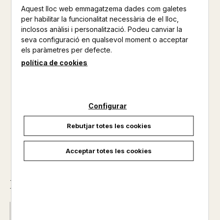
«L’hotel familiar és el lloc on totes les contradiccions
Aquest lloc web emmagatzema dades com galetes
humanes queden resoltes, on el conflicte social ha
per habilitar la funcionalitat necessària de el lloc,
desaparegut i on ja no és necessària la política ni la lluita per
inclosos anàlisi i personalització. Podeu canviar la
la supervivència. Un extraordinari conjunt homeostàtic de
seva configuració en qualsevol moment o acceptar
regulació del plaer i la felicitat humana. Un inapel·lable
els paràmetres per defecte.
igualador...
política de cookies
No disponible
21,90 €
Configurar
Rebutjar totes les cookies
Acceptar totes les cookies
Descripció
ISBN :
978-84-10009-54-7