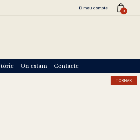
El meu compte
0
tòric
On estam
Contacte
TORNAR