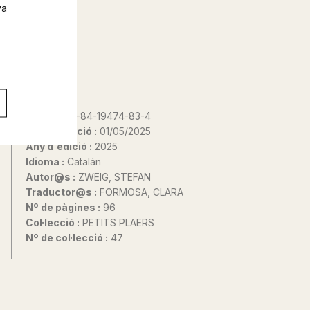
va
ISBN :
978-84-19474-83-4
Data d'edició :
01/05/2025
Any d'edició :
2025
Idioma :
Catalán
Autor@s :
ZWEIG, STEFAN
Traductor@s :
FORMOSA, CLARA
Nº de pàgines :
96
Col·lecció :
PETITS PLAERS
Nº de col·lecció :
47