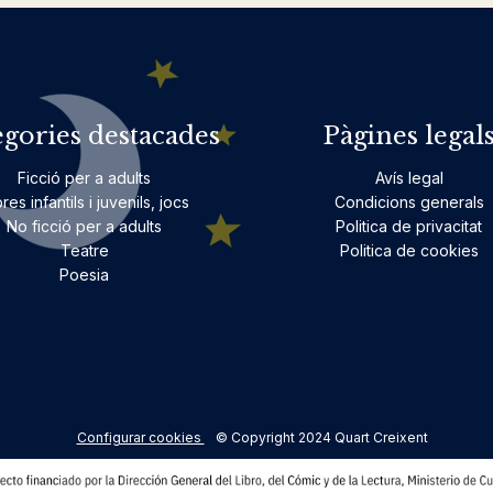
egories destacades
Pàgines legal
Ficció per a adults
Avís legal
bres infantils i juvenils, jocs
Condicions generals
No ficció per a adults
Politica de privacitat
Teatre
Politica de cookies
Poesia
Configurar cookies
© Copyright 2024 Quart Creixent