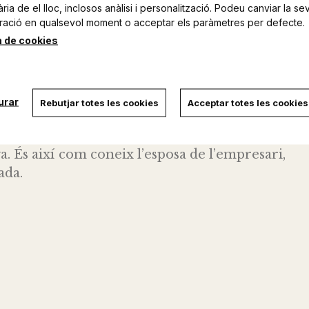
ia de el lloc, inclosos anàlisi i personalització. Podeu canviar la se
ració en qualsevol moment o acceptar els paràmetres per defecte.
a de cookies
urar
Rebutjar totes les cookies
Acceptar totes les cookies
 humil que, treballant de valent a l’empresa,
qual el converteix en el secretari de la
a. És així com coneix l’esposa de l’empresari,
ada.