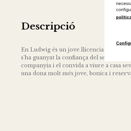
necessàr
configu
polític
Descripció
Config
En Ludwig és un jove llicenciat d’origen
s’ha guanyat la confiança del seu cap, el 
companyia i el convida a viure a casa sev
una dona molt més jove, bonica i reserv