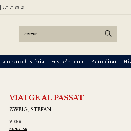
| 971 71 38 21
La nostra història
Fes-te'n amic
Actualitat
His
VIATGE AL PASSAT
ZWEIG, STEFAN
VIENA
NARRATIVA