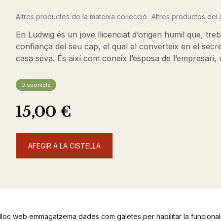
Altres productes de la mateixa col·lecció
Altres productos del 
En Ludwig és un jove llicenciat d’origen humil que, treb
confiança del seu cap, el qual el converteix en el secre
casa seva. És així com coneix l’esposa de l’empresari,
Disponible
15,00 €
AFEGIR A LA CISTELLA
lloc web emmagatzema dades com galetes per habilitar la funcionali