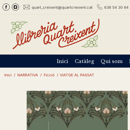
quart_creixent@quartcreixent.cat
638 54 30 64 
Inici
Catàleg
Qui som
Inici
/
NARRATIVA
/
Ficció
/
VIATGE AL PASSAT