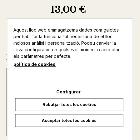
13,00 €
Aquest lloc web emmagatzema dades com galetes
per habilitar la funcionalitat necessària de el lloc,
inclosos anàlisi i personalització. Podeu canviar la
seva configuració en qualsevol moment o acceptar
Descripció
els paràmetres per defecte.
política de cookies
ISBN :
978-84-129191-6-5
Data d'edició :
01/04/2025
Any d'edició :
2025
Configurar
Idioma :
Catalán
Rebutjar totes les cookies
Autor@s :
BONET RIGO, BLAI
Nº de pàgines :
72
Col·lecció :
JÀSSERA
Acceptar totes les cookies
Nº de col·lecció :
7