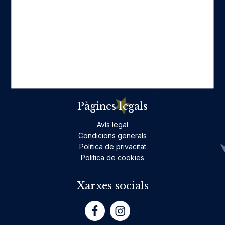
Categories destacades
Ficció per a adults
Llibres infantils i juvenils, jocs
No ficció per a adults
Teatre
Poesia
Pàgines legals
Avís legal
Condicions generals
Politica de privacitat
Politica de cookies
Xarxes socials