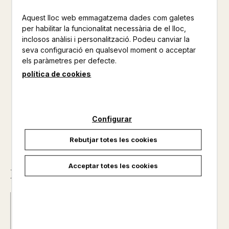
Welland, una noia dolça i ingènua que ha estat educada per
Aquest lloc web emmagatzema dades com galetes
ser l’esposa perfecta. El matrimoni està previst per al cap de
per habilitar la funcionalitat necessària de el lloc,
dos anys, seguint les convencions pròpies de les seves
inclosos anàlisi i personalització. Podeu canviar la
respectives fam...
seva configuració en qualsevol moment o acceptar
els paràmetres per defecte.
No disponible
política de cookies
26,00 €
Configurar
Rebutjar totes les cookies
Acceptar totes les cookies
Descripció
ISBN :
978-84-19474-72-8
Data d'edició :
01/03/2025