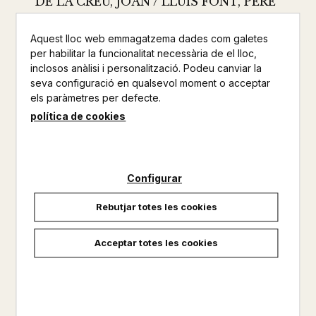
DE LA CREU, JOAN / LLUÍS FONT, PERE
FRAGMENTA
Aquest lloc web emmagatzema dades com galetes
Poesia
per habilitar la funcionalitat necessària de el lloc,
inclosos anàlisi i personalització. Podeu canviar la
Altres productes de la mateixa col·lecció
seva configuració en qualsevol moment o acceptar
els paràmetres per defecte.
Altres productos del mateix autor
política de cookies
El nucli d02019;aquest llibre és la traducció catalana dels tres
poemes místics de Joan de la Creu: el «Càntic espiritual»,
«Nit obscura» i «Flama d02019;amor viva». Són textos
Configurar
susceptibles també d02019;una lectura laica. Pere Lluís Font
en dona una traducció literàriament molt acurada; respectant
Rebutjar totes les cookies
e...
Acceptar totes les cookies
No disponible
18,50 €