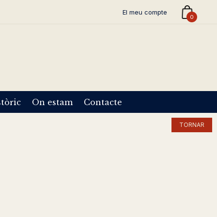
El meu compte
0
tòric
On estam
Contacte
TORNAR