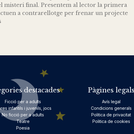
 misteri final. Presentem al lector la primera
 actuen a contrarellotge per frenar un projecte
s
egories destacades
Pàgines legal
Ficció per a adults
Avís legal
bres infantils i juvenils, jocs
Condicions generals
No ficció per a adults
Politica de privacitat
Teatre
Politica de cookies
Poesia