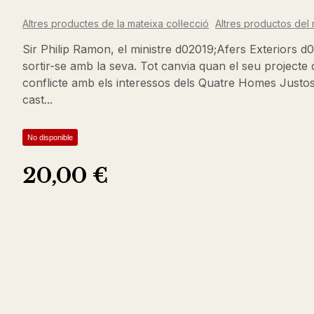
Altres productes de la mateixa col·lecció
Altres productos del 
Sir Philip Ramon, el ministre d02019;Afers Exteriors 
sortir-se amb la seva. Tot canvia quan el seu projecte d
conflicte amb els interessos dels Quatre Homes Justos,
cast...
No disponible
20,00 €