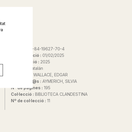
tat
va
ISBN :
978-84-19627-70-4
Data d'edició :
01/02/2025
Any d'edició :
2025
Idioma :
Catalán
Autor@s :
WALLACE, EDGAR
Traductor@s :
AYMERICH, SILVIA
Nº de pàgines :
195
Col·lecció :
BIBLIOTECA CLANDESTINA
Nº de col·lecció :
11