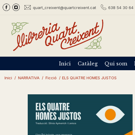
quart_creixent@quartcreixent.cat
638 54 30 64 
Inici
Catàleg
Qui som
Inici
/
NARRATIVA
/
Ficció
/
ELS QUATRE HOMES JUSTOS