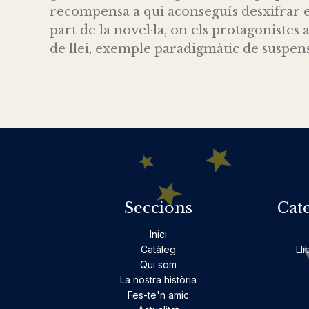
recompensa a qui aconseguís desxifrar el
part de la novel·la, on els protagonistes
de llei, exemple paradigmàtic de suspen
Seccions
Cat
Inici
Catàleg
Lli
Qui som
La nostra història
Fes-te'n amic