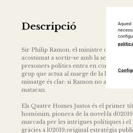
Descripció
Aquest 
necessàr
configu
polític
Sir Philip Ramon, el ministre d02019;Af
acostumat a sortir-se amb la seva. Tot ca
presoners polítics entra en conflicte am
Config
grup que actua al marge de la llei per c
missatge és clar: si Ramon no atura el p
mataran.
Els Quatre Homes Justos és el primer tí
homònim, pionera de la novel·la d02019;
marcada per les intrigues polítiques i el
gràcies a l02019;original estratègia publ