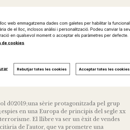
lloc web emmagatzema dades com galetes per habilitar la funcionali
ia de el lloc, inclosos anàlisi i personalització. Podeu canviar la se
ració en qualsevol moment o acceptar els paràmetres per defecte.
a de cookies
ers Exteriors d02019;Anglaterra, és un home
nvia quan el seu projecte de llei per extradir
b els interessos dels Quatre Homes Justos, un
urar
Rebutjar totes les cookies
Acceptar totes les cookies
astigar els poderosos corromputs pel sistema. El
rojecte abans d02019;una data determinada, el
tol d02019;una sèrie protagonitzada pel grup
espies en una Europa de principis del segle xx
 terrorisme. El llibre va ser un èxit de vendes
icitària de l'autor, que va prometre una