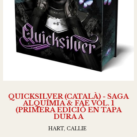
QUICKSILVER (CATALÀ) - SAGA
ALQUÍMIA & FAE VOL. 1
(PRIMERA EDICIÓ EN TAPA
DURA A
HART, CALLIE