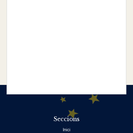
pagar-lo. La Mort encarnada té un nom:
Kingfisher de Porta Ajun. És un guerrer
amb un passat tèrbol i un temperament
repugnant. Però també és l'única manera
que té la Saeris de tornar a casa.Compte
amb els pactes que fas, estimada. El diable
està en els detalls...
Seccions
Inici