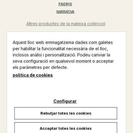
FAERIS
NARRATIVA
Altres productes de la mateixa col·lecció
Altres productos del mateix autor
Aquest lloc web emmagatzema dades com galetes
per habilitar la funcionalitat necessària de el lloc,
Arriba el romantasy més esperat. L'enemies to lovers que ha
inclosos anàlisi i personalització. Podeu canviar la
conquistat les lectores d'arreu del món i que ha causat furor
seva configuració en qualsevol moment o acceptar
en TikTok.**PRIMERA EDICIÓ LIMITADA AMB CANTOS
els paràmetres per defecte.
PINTATS FINS A ESGOTAR EXISTÈNCIES**No toquis
l'espasa. No giris la clau. No obris la porta.La jove Saeris
política de cookies
Fane té traça per guarda...
No disponible
Configurar
23,95 €
Rebutjar totes les cookies
Acceptar totes les cookies