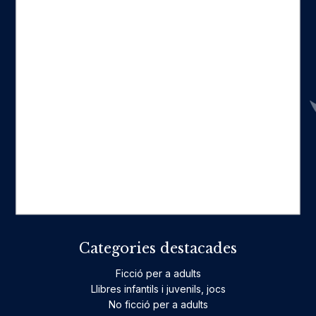
Seccions
Inici
Catàleg
Qui som
La nostra història
Fes-te'n amic
Actualitat
Històric
On estam
Contacte
Categories destacades
Ficció per a adults
Llibres infantils i juvenils, jocs
No ficció per a adults