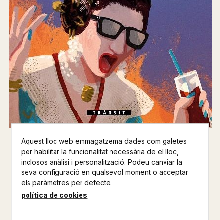
Aquest lloc web emmagatzema dades com galetes
PLANETA INDULTAT
per habilitar la funcionalitat necessària de el lloc,
inclosos anàlisi i personalització. Podeu canviar la
VENTURA, JOAN CARLES
seva configuració en qualsevol moment o acceptar
els paràmetres per defecte.
BROMERA
política de cookies
NARRATIVA