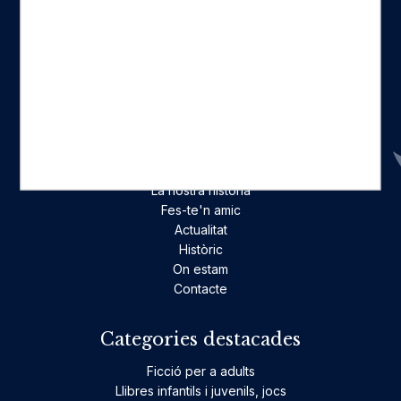
Seccions
Inici
Catàleg
Qui som
La nostra història
Fes-te'n amic
Actualitat
Històric
On estam
Contacte
Categories destacades
Ficció per a adults
Llibres infantils i juvenils, jocs