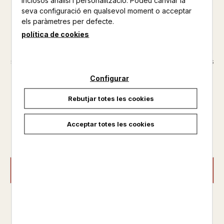
inclosos anàlisi i personalització. Podeu canviar la
seva configuració en qualsevol moment o acceptar
Altres productos del mateix autor
els paràmetres per defecte.
El català Pere Vidal, l02019;africà Henry Balua i
política de cookies
l02019;alemany Hans són els tres protagonistes d02019;Els
bruixots de Kibor. Tots tres treballen a Khartum per al govern
sudanès. Com a antagonistes, figuren el malvat senyor Ti i els
seus sequaços, com a La casa sota la sorra. L02019;aventura
Configurar
comen...
Rebutjar totes les cookies
Disponible
Acceptar totes les cookies
15,00 €
AFEGIR A LA CISTELLA