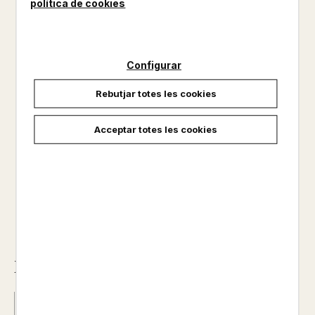
política de cookies
Hola, soc l'Agus; segur que em coneixes, oi? Durant anys, la
Lídia i jo hem viscut tota mena d'aventures amb els monstres.
Quan tot va començar, no podíem ni imaginar tot el que
viuríem i tot el que aprendríen. Ni tan sols ens passava pel
Configurar
cap que nosaltres dos acabaríem sent tan amics, amics de
veri...
Rebutjar totes les cookies
No disponible
Acceptar totes les cookies
12,90 €
Descripció
ISBN :
978-84-1158-193-6