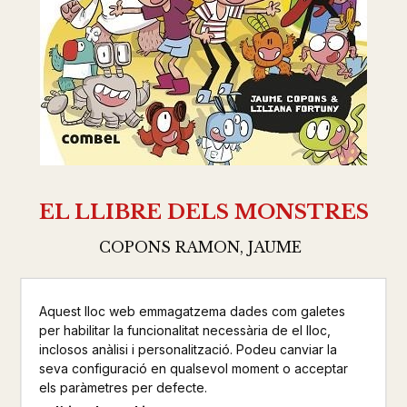
EL LLIBRE DELS MONSTRES
COPONS RAMON, JAUME
COMBEL EDITORIAL
INFANTIL
Aquest lloc web emmagatzema dades com galetes
per habilitar la funcionalitat necessària de el lloc,
Altres productes de la mateixa col·lecció
inclosos anàlisi i personalització. Podeu canviar la
seva configuració en qualsevol moment o acceptar
els paràmetres per defecte.
Altres productos del mateix autor