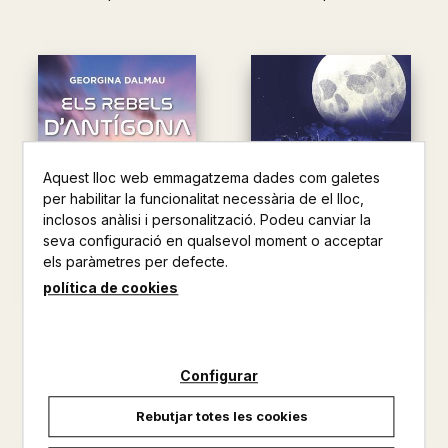
Aquest lloc web emmagatzema dades com galetes
per habilitar la funcionalitat necessària de el lloc,
inclosos anàlisi i personalització. Podeu canviar la
seva configuració en qualsevol moment o acceptar
els paràmetres per defecte.
política de cookies
ELS REBELS D'ANTÍGONA
EL SUPERVIVENT VOL MORIR
AL FINAL
DALMAU SANLEANDRO,
GEORGI...
SILVERA, ADAM
Configurar
11,95 €
24,00 €
Rebutjar totes les cookies