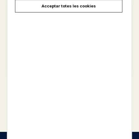
Acceptar totes les cookies
EL MATÍ DE LA SEGA
FILLS D'ÈODHUM 3. LA
FLETXA BLAVA
COLLINS, SUZANNE
TARRÉS RODRIGO, ROGER
20,95 €
18,95 €