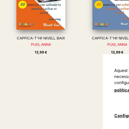
CAPFICA-T'HI! NIVELL BAIX
CAPFICA-T'HI! NIVE
PUIG, ANNA
PUIG, ANNA
13,99 €
13,99 €
Aquest 
necessàr
configu
polític
Config