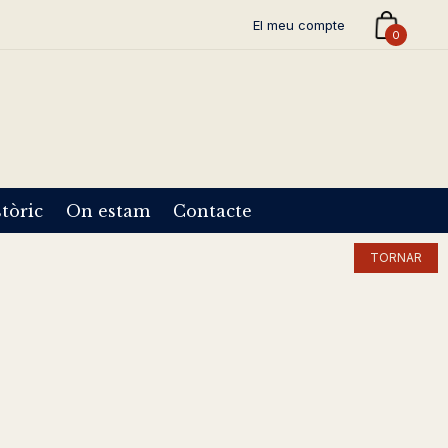
El meu compte
0
tòric
On estam
Contacte
TORNAR