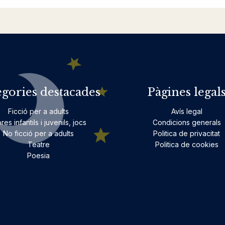
egories destacades
Pàgines legal
Ficció per a adults
Avís legal
bres infantils i juvenils, jocs
Condicions generals
No ficció per a adults
Politica de privacitat
Teatre
Politica de cookies
Poesia