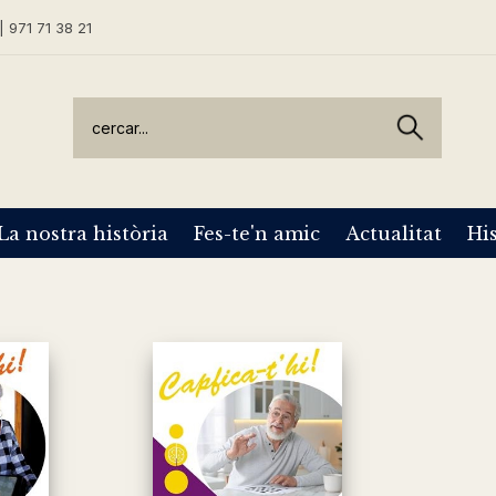
| 971 71 38 21
La nostra història
Fes-te'n amic
Actualitat
His