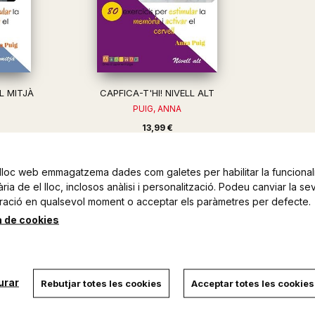
LL MITJÀ
CAPFICA-T'HI! NIVELL ALT
PUIG, ANNA
13,99 €
lloc web emmagatzema dades com galetes per habilitar la funcionali
ia de el lloc, inclosos anàlisi i personalització. Podeu canviar la se
ració en qualsevol moment o acceptar els paràmetres per defecte.
a de cookies
urar
Rebutjar totes les cookies
Acceptar totes les cookies