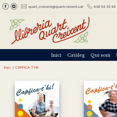
quart_creixent@quartcreixent.cat
638 54 30 64 
Inici
Catàleg
Qui som
Inici
/
CAPFICA-T'HI!