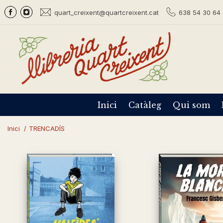
quart_creixent@quartcreixent.cat
638 54 30 64 
Inici
Catàleg
Qui som
Inici
/
TRENCADÍS