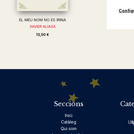
Config
EL MEU NOM NO ES IRINA
XAVIER ALIAGA
13,50 €
Seccions
Cat
Inici
Catàleg
Lli
Qui som