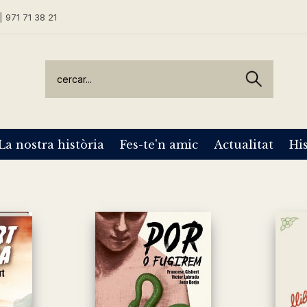
| 971 71 38 21
La nostra història
Fes-te'n amic
Actualitat
His