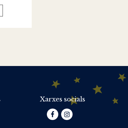
s
Xarxes socials