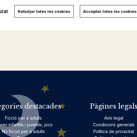
urar
Rebutjar totes les cookies
Acceptar totes les cookies
egories destacades
Pàgines legal
Ficció per a adults
Avís legal
bres infantils i juvenils, jocs
Condicions generals
No ficció per a adults
Politica de privacitat