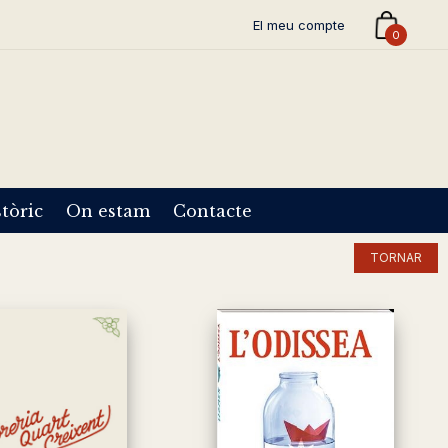
El meu compte
0
tòric
On estam
Contacte
TORNAR