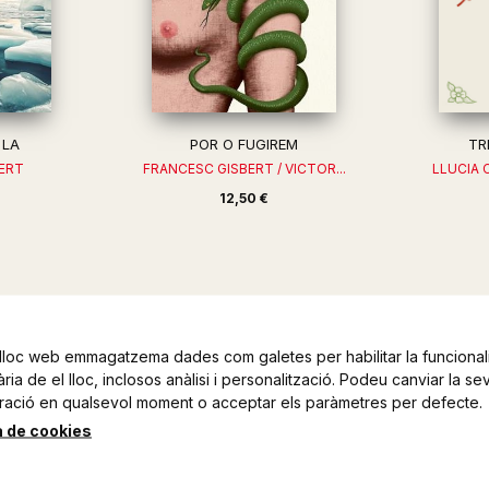
 LA
POR O FUGIREM
TR
BERT
FRANCESC GISBERT / VICTOR...
LLUCIA 
12,50 €
lloc web emmagatzema dades com galetes per habilitar la funcionali
ia de el lloc, inclosos anàlisi i personalització. Podeu canviar la se
ració en qualsevol moment o acceptar els paràmetres per defecte.
a de cookies