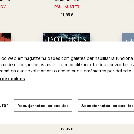
ARITA
VIURE AL DIA
KOV
PAUL AUSTER
11,95 €
lloc web emmagatzema dades com galetes per habilitar la funcionali
ia de el lloc, inclosos anàlisi i personalització. Podeu canviar la se
ració en qualsevol moment o acceptar els paràmetres per defecte.
a de cookies
urar
Rebutjar totes les cookies
Acceptar totes les cookies
ESPERANT EL DILUVI
L'E
DOLORES REDONDO
13,95 €