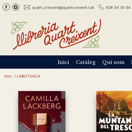
quart_creixent@quartcreixent.cat
638 54 30 64 
Inici
Catàleg
Qui som
Inici
/
LABUTXACA