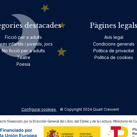
egories destacades
Pàgines legal
Ficció per a adults
Avís legal
bres infantils i juvenils, jocs
Condicions generals
No ficció per a adults
Politica de privacitat
Teatre
Politica de cookies
Poesia
Configurar cookies
© Copyright 2024 Quart Creixent