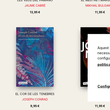
LES VEUS DEL PAMANO
EL MESTRE I MARG
JAUME CABRÉ
MIKHAIL BULGA
13,95 €
11,95 €
Aquest 
necessàr
configu
polític
Config
EL COR DE LES TENEBRES
ECLIPSI
JOSEPH CONRAD
JO NESBO
9,95 €
11,95 €