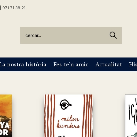
| 971 71 38 21
La nostra història
Fes-te'n amic
Actualitat
His