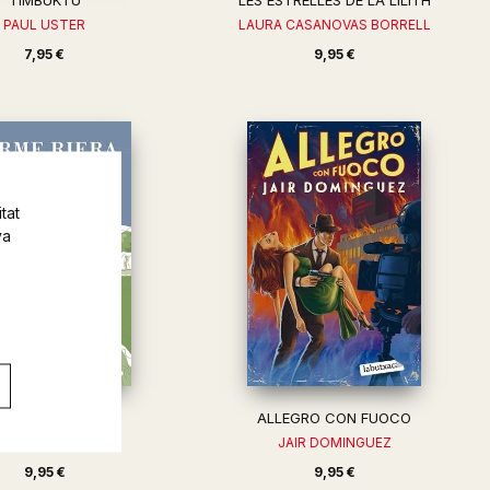
TIMBUKTU
LES ESTRELLES DE LA LILITH
PAUL USTER
LAURA CASANOVAS BORRELL
7,95 €
9,95 €
tat
va
STIU DE L'ANGLES
ALLEGRO CON FUOCO
CARME RIERA
JAIR DOMINGUEZ
9,95 €
9,95 €