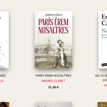
ARES
PARIS EREM NOSALTRES
NO HI É
SO
LA
ANDREU CLARET
E
10,95 €