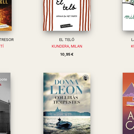
TRESOR
EL TELÓ
L
TÍ
KUNDERA, MILAN
K
10,95 €