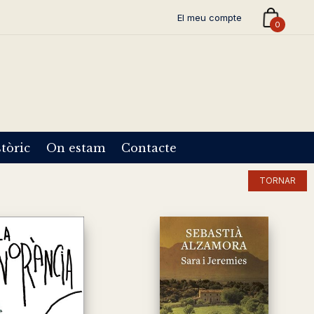
El meu compte
0
tòric
On estam
Contacte
TORNAR