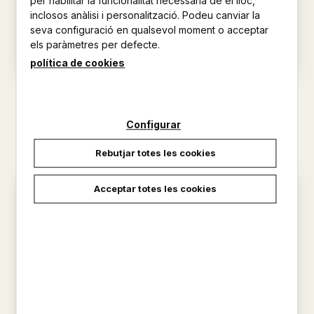
per habilitar la funcionalitat necessària de el lloc,
inclosos anàlisi i personalització. Podeu canviar la
seva configuració en qualsevol moment o acceptar
els paràmetres per defecte.
política de cookies
2003
1940
5,95 €
5,95 €
Configurar
Rebutjar totes les cookies
Acceptar totes les cookies