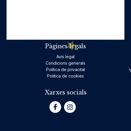
Ficció per a adults
Llibres infantils i juvenils, jocs
No ficció per a adults
Teatre
Poesia
Pàgines legals
Avís legal
Condicions generals
Politica de privacitat
Politica de cookies
Xarxes socials