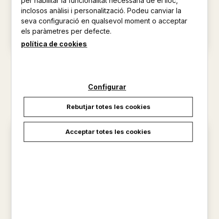
per habilitar la funcionalitat necessària de el lloc,
inclosos anàlisi i personalització. Podeu canviar la
seva configuració en qualsevol moment o acceptar
els paràmetres per defecte.
política de cookies
2003
1940
5,95 €
5,95 €
Configurar
Rebutjar totes les cookies
Acceptar totes les cookies