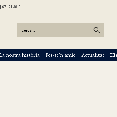
| 971 71 38 21
La nostra història
Fes-te'n amic
Actualitat
His