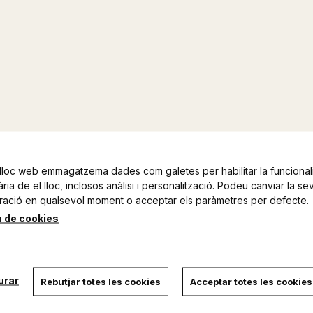
lloc web emmagatzema dades com galetes per habilitar la funcionali
ia de el lloc, inclosos anàlisi i personalització. Podeu canviar la se
ració en qualsevol moment o acceptar els paràmetres per defecte.
a de cookies
urar
Rebutjar totes les cookies
Acceptar totes les cookies