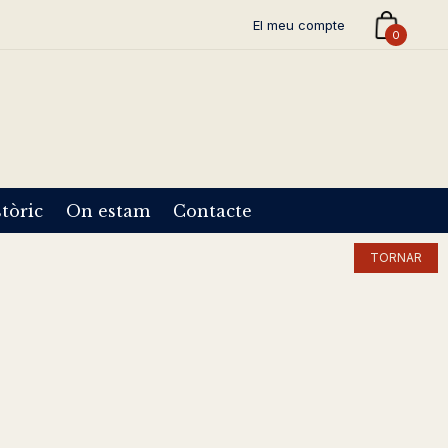
El meu compte
0
tòric
On estam
Contacte
TORNAR