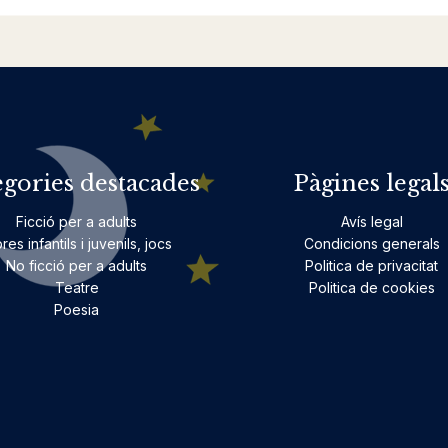
egories destacades
Pàgines legal
Ficció per a adults
Avís legal
bres infantils i juvenils, jocs
Condicions generals
No ficció per a adults
Politica de privacitat
Teatre
Politica de cookies
Poesia