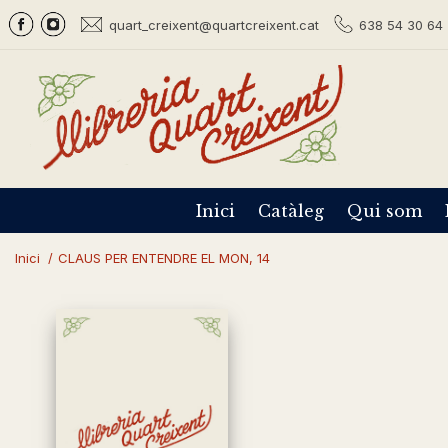
quart_creixent@quartcreixent.cat
638 54 30 64 
Inici
Catàleg
Qui som
Inici
/
CLAUS PER ENTENDRE EL MON, 14