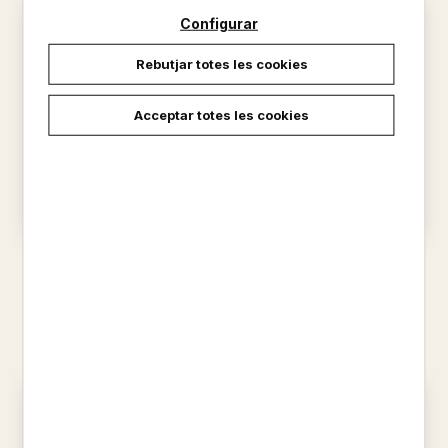
Configurar
Rebutjar totes les cookies
Acceptar totes les cookies
LES TRES BESSONES I LA
LES TRES BESSONES I
VOLTA AL MÓN EM 3
L'OLIMPÍADA MÉS ESPECIAL
PANTALONS
ROSER CAPDEVILA / CARLES ...
ROSER I CARLES CAPDEVILA
7,00 €
7,00 €