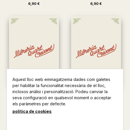
6,90 €
6,90 €
Aquest lloc web emmagatzema dades com galetes
per habilitar la funcionalitat necessària de el lloc,
inclosos anàlisi i personalització. Podeu canviar la
LES TRES BESSONES
LES TRES BESSONES I LES
seva configuració en qualsevol moment o acceptar
MARQUEN UN GOL
TRES ERRES
els paràmetres per defecte.
ROSER I CARLES CAPDEVILA
ROSER I CARLES CAPDEVILA
política de cookies
6,90 €
7,00 €