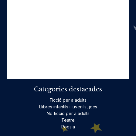
Seccions
Inici
Catàleg
Qui som
La nostra història
Fes-te'n amic
Actualitat
Històric
On estam
Contacte
Categories destacades
Ficció per a adults
Llibres infantils i juvenils, jocs
No ficció per a adults
Teatre
Poesia