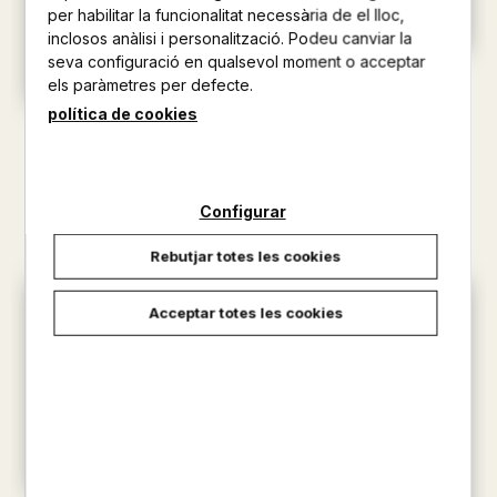
per habilitar la funcionalitat necessària de el lloc,
inclosos anàlisi i personalització. Podeu canviar la
seva configuració en qualsevol moment o acceptar
EL TEU AMIC, EL PETIT
els paràmetres per defecte.
PRÍNCEP
política de cookies
DE SAINT-EXUPÉRY, ANTOINE
COM EN WINSTON VA
TORNAR A CASA PER NADAL
14,00 €
SMITH, ALEX T.
20,50 €
Configurar
Rebutjar totes les cookies
Acceptar totes les cookies