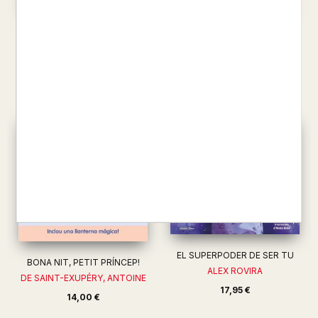
COM EN WINSTON VA SALVAR
EL DIA QUE ALS UNICORNS
EL NADAL
ELS VAN SORTIR ALES
SMITH, ALEX T.
NEXQUISITE /LING, QIAN (I...
20,50 €
22,50 €
EL SUPERPODER DE SER TU
BONA NIT, PETIT PRÍNCEP!
ALEX ROVIRA
DE SAINT-EXUPÉRY, ANTOINE
17,95 €
14,00 €