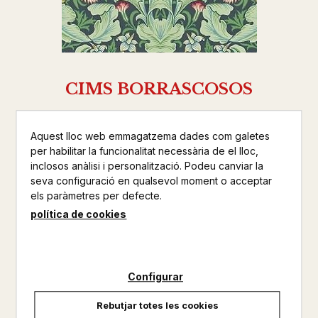
CIMS BORRASCOSOS
EMILY BRONTE
Aquest lloc web emmagatzema dades com galetes
VIENA
per habilitar la funcionalitat necessària de el lloc,
inclosos anàlisi i personalització. Podeu canviar la
NARRATIVA
seva configuració en qualsevol moment o acceptar
Altres productes de la mateixa col·lecció
els paràmetres per defecte.
política de cookies
Altres productos del mateix autor
No disponible
Configurar
24,00 €
Rebutjar totes les cookies