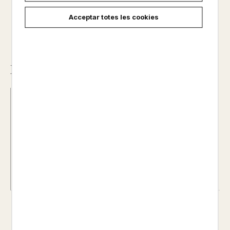
Acceptar totes les cookies
Descripció
ISBN :
978-84-18908-86-6
Data d'edició :
22/11/2022
Any d'edició :
0
Autor@s :
EMILY BRONTE
Nº de pàgines :
0
Col·lecció :
CLUB VICTORIA, 9