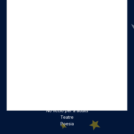
Seccions
Inici
Catàleg
Qui som
La nostra història
Fes-te'n amic
Actualitat
Històric
On estam
Contacte
Categories destacades
Ficció per a adults
Llibres infantils i juvenils, jocs
No ficció per a adults
Teatre
Poesia