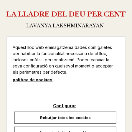
LA LLADRE DEL DEU PER CENT
LAVANYA LAKSHMINARAYAN
CHRONOS
NARRATIVA
Aquest lloc web emmagatzema dades com galetes
per habilitar la funcionalitat necessària de el lloc,
Altres productos del mateix autor
inclosos anàlisi i personalització. Podeu canviar la
seva configuració en qualsevol moment o acceptar
els paràmetres per defecte.
No disponible
política de cookies
22,00 €
Configurar
Rebutjar totes les cookies