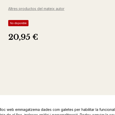
Altres productos del mateix autor
No disponible
20,95 €
lloc web emmagatzema dades com galetes per habilitar la funcionali
ia de el lloc, inclosos anàlisi i personalització. Podeu canviar la se