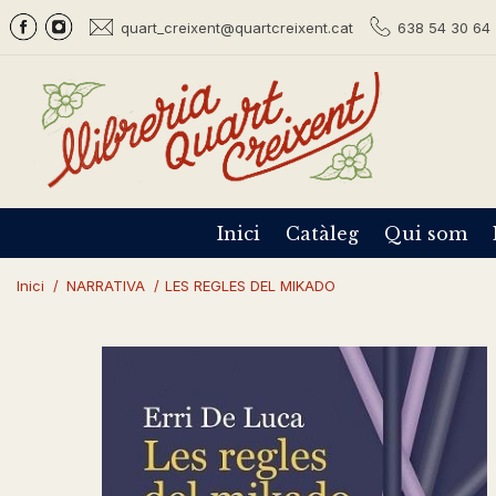
quart_creixent@quartcreixent.cat
638 54 30 64 
Inici
Catàleg
Qui som
Inici
/
NARRATIVA
/
LES REGLES DEL MIKADO