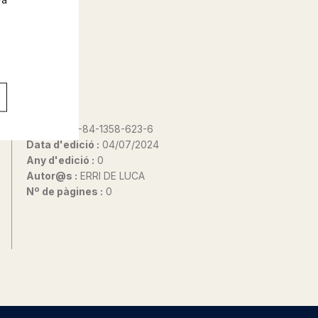
ISBN :
978-84-1358-623-6
Data d'edició :
04/07/2024
Any d'edició :
0
Autor@s :
ERRI DE LUCA
Nº de pàgines :
0