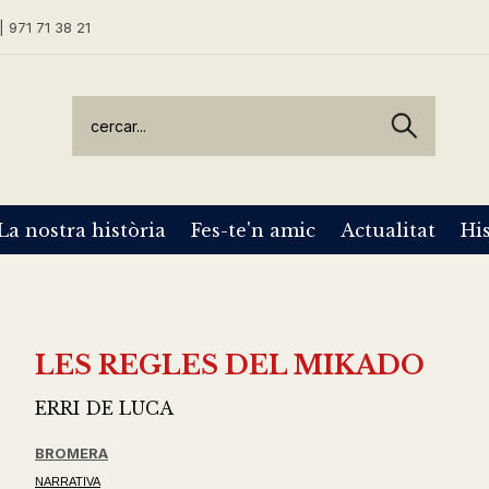
| 971 71 38 21
La nostra història
Fes-te'n amic
Actualitat
His
LES REGLES DEL MIKADO
ERRI DE LUCA
BROMERA
NARRATIVA