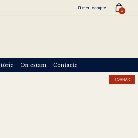
El meu compte
0
tòric
On estam
Contacte
TORNAR