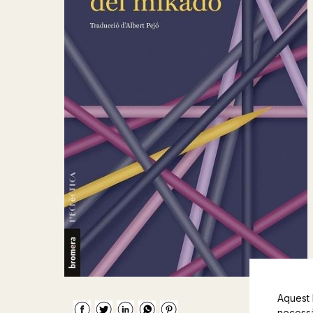
Aquest 
necessàr