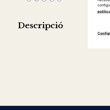
configu
polític
Descripció
Config