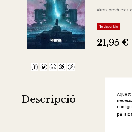
Altres productos d
No disponible
21,95 €
Aquest 
Descripció
necessàr
configu
polític