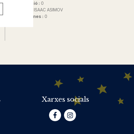
Any d'edició :
0
Autor@s :
ISAAC ASIMOV
Nº de pàgines :
0
s
Xarxes socials