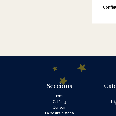
Config
Seccions
Cat
Inici
Catàleg
Lli
Qui som
La nostra història