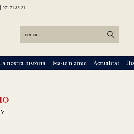
| 971 71 38 21
La nostra història
Fes-te'n amic
Actualitat
His
IO
OV