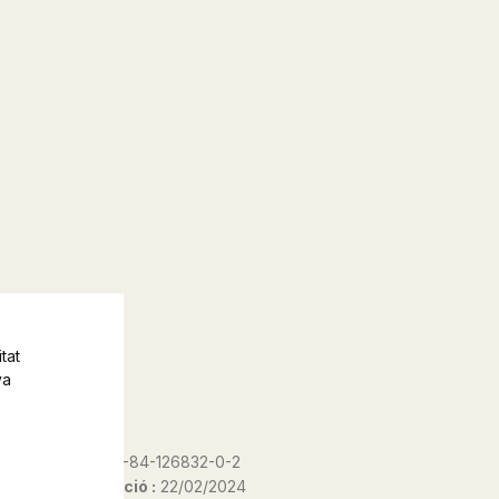
tat
va
ISBN :
978-84-126832-0-2
Data d'edició :
22/02/2024