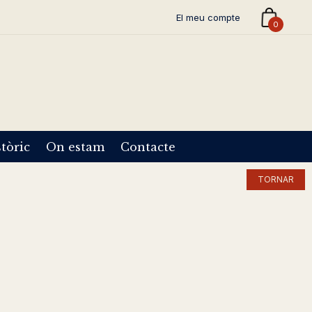
El meu compte
0
tòric
On estam
Contacte
TORNAR