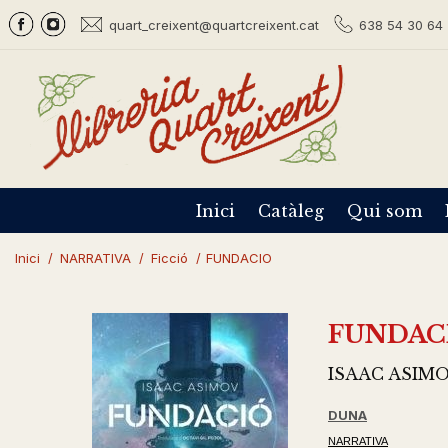
quart_creixent@quartcreixent.cat
638 54 30 64 
Inici
Catàleg
Qui som
Inici
/
NARRATIVA
/
Ficció
/
FUNDACIO
FUNDAC
ISAAC ASIM
DUNA
NARRATIVA