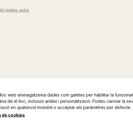
el mateix autor
lloc web emmagatzema dades com galetes per habilitar la funcionali
ia de el lloc, inclosos anàlisi i personalització. Podeu canviar la se
ració en qualsevol moment o acceptar els paràmetres per defecte.
a de cookies