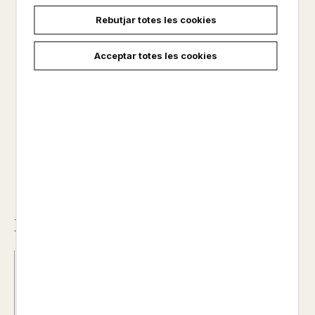
NARRATIVA
Rebutjar totes les cookies
Altres productos del mateix autor
Acceptar totes les cookies
No disponible
18,90 €
Descripció
ISBN :
978-84-18197-84-0
Data d'edició :
08/05/2024
Any d'edició :
0