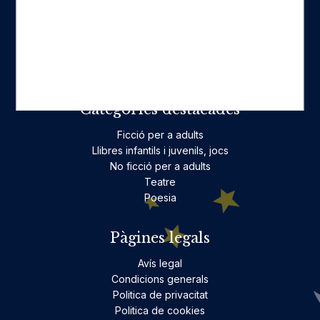
Fes-te'n amic
Actualitat
Històric
On estam
Contacte
Categories destacades
Ficció per a adults
Llibres infantils i juvenils, jocs
No ficció per a adults
Teatre
Poesia
Pàgines legals
Avís legal
Condicions generals
Politica de privacitat
Politica de cookies