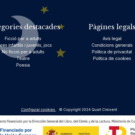
egories destacades
Pàgines legal
Ficció per a adults
Avís legal
bres infantils i juvenils, jocs
Condicions generals
No ficció per a adults
Politica de privacitat
Teatre
Politica de cookies
Poesia
Configurar cookies
© Copyright 2024 Quart Creixent