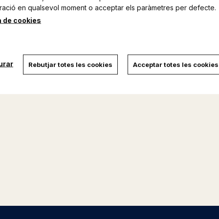
ració en qualsevol moment o acceptar els paràmetres per defecte.
a de cookies
urar
Rebutjar totes les cookies
Acceptar totes les cookies