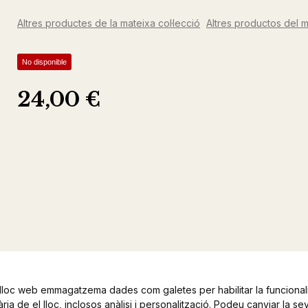
Altres productes de la mateixa col·lecció
Altres productos del m
No disponible
24,00 €
lloc web emmagatzema dades com galetes per habilitar la funcionali
ia de el lloc, inclosos anàlisi i personalització. Podeu canviar la se