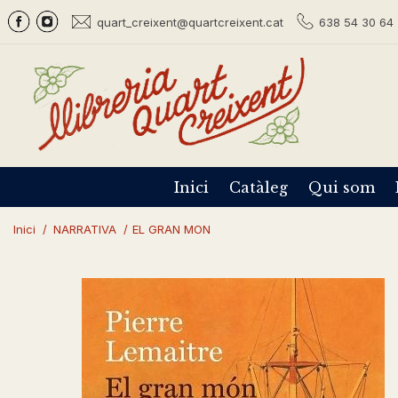
quart_creixent@quartcreixent.cat
638 54 30 64 
Inici
Catàleg
Qui som
Inici
/
NARRATIVA
/
EL GRAN MON