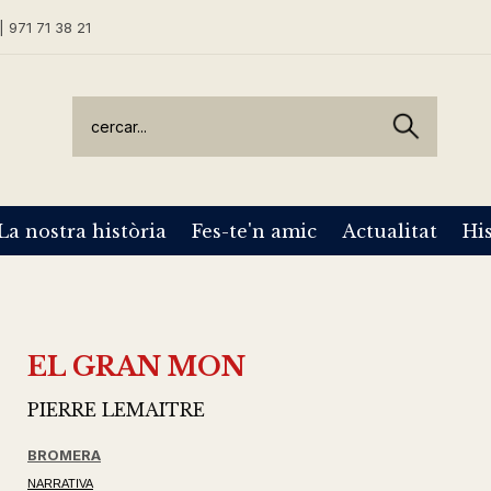
| 971 71 38 21
La nostra història
Fes-te'n amic
Actualitat
His
EL GRAN MON
PIERRE LEMAITRE
BROMERA
NARRATIVA