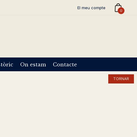
El meu compte
0
tòric
On estam
Contacte
TORNAR