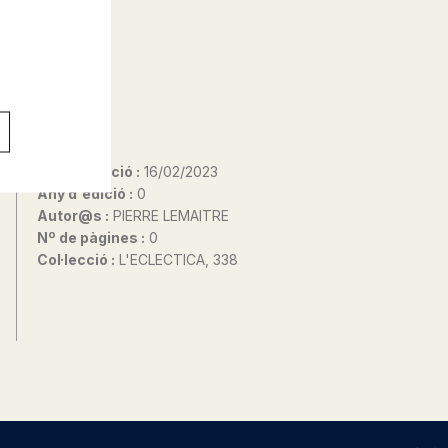
Data d'edició :
16/02/2023
Any d'edició :
0
Autor@s :
PIERRE LEMAITRE
Nº de pàgines :
0
Col·lecció :
L'ECLECTICA, 338