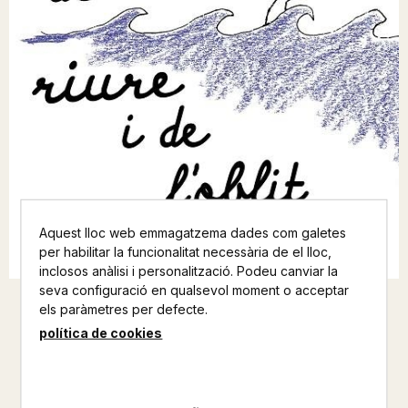
Aquest lloc web emmagatzema dades com galetes
per habilitar la funcionalitat necessària de el lloc,
inclosos anàlisi i personalització. Podeu canviar la
seva configuració en qualsevol moment o acceptar
els paràmetres per defecte.
EL LLIBRE DEL RIURE I DE
política de cookies
L'OBLIT
MILAN KUNDERA