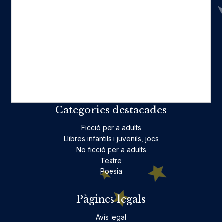
Catàleg
Qui som
La nostra història
Fes-te'n amic
Actualitat
Històric
On estam
Contacte
Categories destacades
Ficció per a adults
Llibres infantils i juvenils, jocs
No ficció per a adults
Teatre
Poesia
Pàgines legals
Avís legal