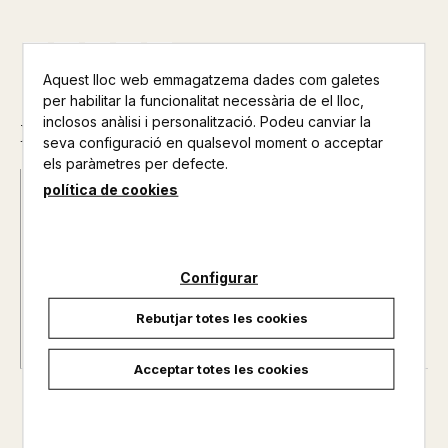
Aquest lloc web emmagatzema dades com galetes
per habilitar la funcionalitat necessària de el lloc,
inclosos anàlisi i personalització. Podeu canviar la
Descripció
seva configuració en qualsevol moment o acceptar
els paràmetres per defecte.
política de cookies
Data d'edició :
23/01/2023
Any d'edició :
0
Autor@s :
ROBERT E. HOWARD
Nº de pàgines :
0
Configurar
Rebutjar totes les cookies
Acceptar totes les cookies