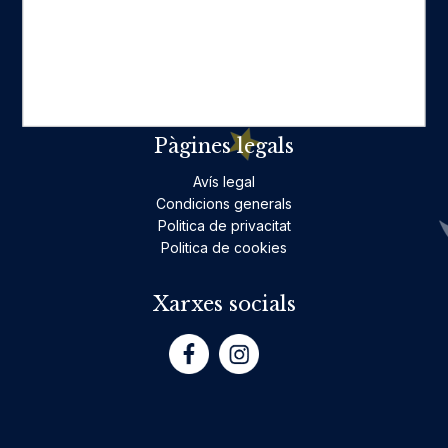
Ficció per a adults
Llibres infantils i juvenils, jocs
No ficció per a adults
Teatre
Poesia
Pàgines legals
Avís legal
Condicions generals
Politica de privacitat
Politica de cookies
Xarxes socials