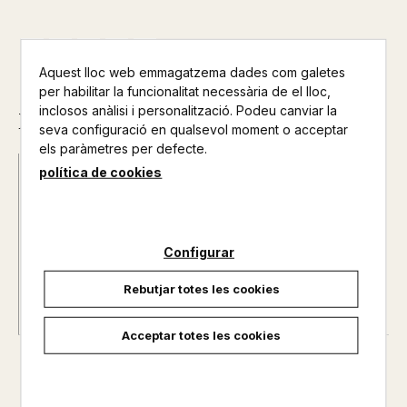
Aquest lloc web emmagatzema dades com galetes
per habilitar la funcionalitat necessària de el lloc,
inclosos anàlisi i personalització. Podeu canviar la
Descripció
seva configuració en qualsevol moment o acceptar
els paràmetres per defecte.
política de cookies
Data d'edició :
17/10/2022
Any d'edició :
0
Autor@s :
VIRGINIA WOOLF
Nº de pàgines :
0
Configurar
Rebutjar totes les cookies
Acceptar totes les cookies