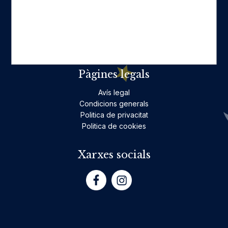
Ficció per a adults
Llibres infantils i juvenils, jocs
No ficció per a adults
Teatre
Poesia
Pàgines legals
Avís legal
Condicions generals
Politica de privacitat
Politica de cookies
Xarxes socials