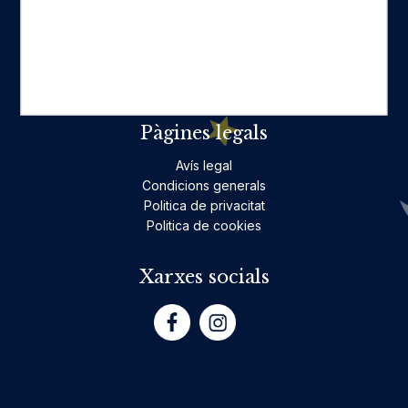
Ficció per a adults
Llibres infantils i juvenils, jocs
No ficció per a adults
Teatre
Poesia
Pàgines legals
Avís legal
Condicions generals
Politica de privacitat
Politica de cookies
Xarxes socials