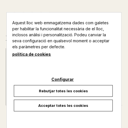
Aquest lloc web emmagatzema dades com galetes
per habilitar la funcionalitat necessària de el lloc,
inclosos anàlisi i personalització. Podeu canviar la
Descripció
seva configuració en qualsevol moment o acceptar
els paràmetres per defecte.
política de cookies
Data d'edició :
15/07/2017
Any d'edició :
0
Autor@s :
ALFONSO SASTRE
Nº de pàgines :
0
Configurar
Rebutjar totes les cookies
Acceptar totes les cookies