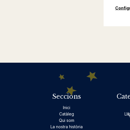
Config
Seccions
Cat
Inici
Catàleg
Lli
Qui som
La nostra història