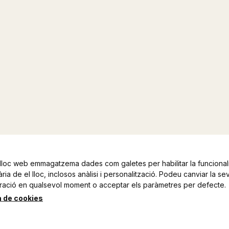
lloc web emmagatzema dades com galetes per habilitar la funcionali
ia de el lloc, inclosos anàlisi i personalització. Podeu canviar la se
ració en qualsevol moment o acceptar els paràmetres per defecte.
a de cookies