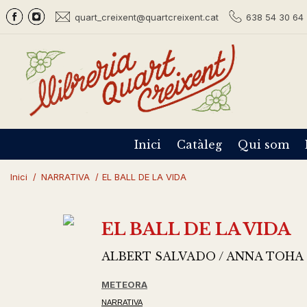
quart_creixent@quartcreixent.cat
638 54 30 64 
Inici
Catàleg
Qui som
Inici
/
NARRATIVA
/
EL BALL DE LA VIDA
EL BALL DE LA VIDA
ALBERT SALVADO / ANNA TOHA
METEORA
NARRATIVA