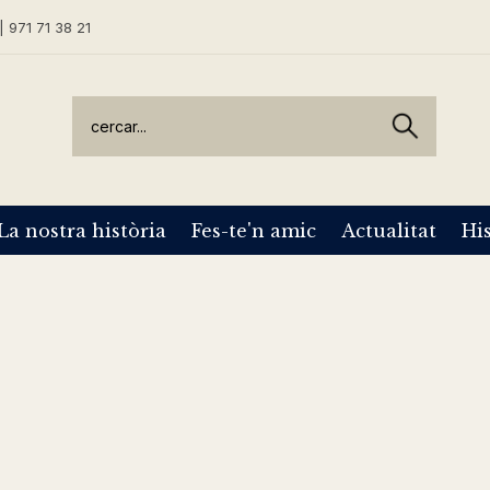
| 971 71 38 21
La nostra història
Fes-te'n amic
Actualitat
His