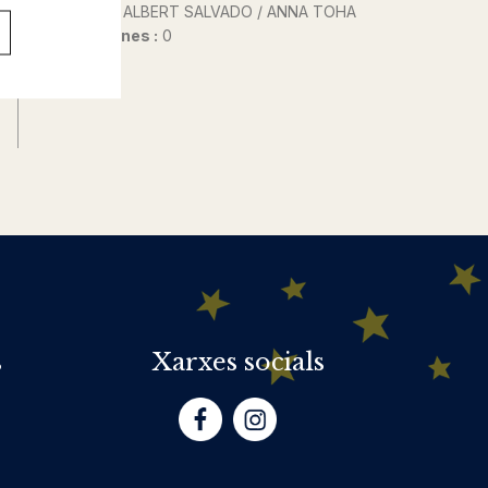
Autor@s :
ALBERT SALVADO / ANNA TOHA
Nº de pàgines :
0
s
Xarxes socials