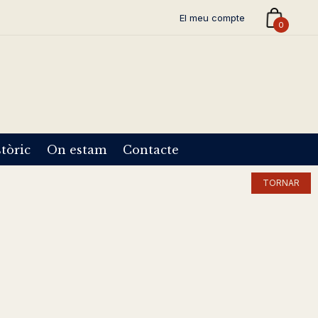
El meu compte
0
tòric
On estam
Contacte
TORNAR