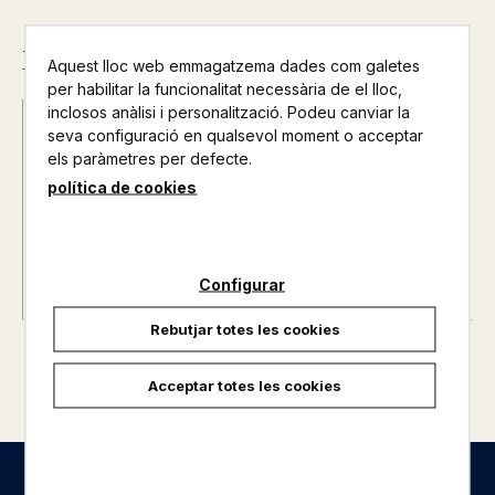
Descripció
Aquest lloc web emmagatzema dades com galetes
per habilitar la funcionalitat necessària de el lloc,
inclosos anàlisi i personalització. Podeu canviar la
Data d'edició :
07/09/2022
seva configuració en qualsevol moment o acceptar
Any d'edició :
0
els paràmetres per defecte.
Nº de pàgines :
0
política de cookies
Configurar
Rebutjar totes les cookies
Acceptar totes les cookies