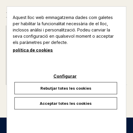
Descripció
Aquest lloc web emmagatzema dades com galetes
per habilitar la funcionalitat necessària de el lloc,
inclosos anàlisi i personalització. Podeu canviar la
Data d'edició :
29/06/2016
seva configuració en qualsevol moment o acceptar
Any d'edició :
0
els paràmetres per defecte.
Nº de pàgines :
0
política de cookies
Configurar
Rebutjar totes les cookies
Acceptar totes les cookies