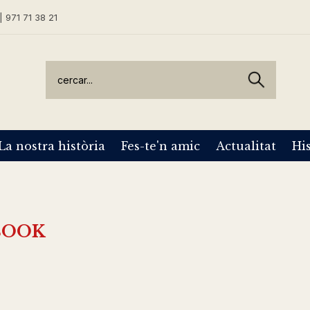
| 971 71 38 21
La nostra història
Fes-te'n amic
Actualitat
His
BOOK