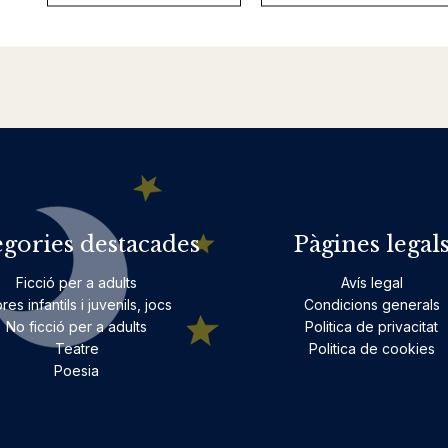
egories destacades
Pàgines legal
Ficció per a adults
Avís legal
bres infantils i juvenils, jocs
Condicions generals
No ficció per a adults
Politica de privacitat
Teatre
Politica de cookies
Poesia