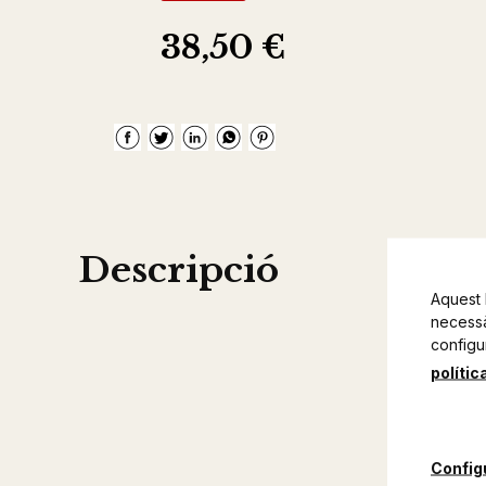
38,50 €
Descripció
Aquest 
necessàr
configu
polític
Config