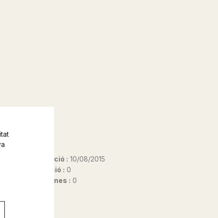
tat
va
Data d'edició :
10/08/2015
Any d'edició :
0
Nº de pàgines :
0