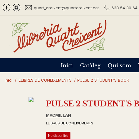
quart_creixent@quartcreixent.cat
638 54 30 64 
Inici
Catàleg
Qui som
Inici
/
LLIBRES DE CONEIXEMENTS
/
PULSE 2 STUDENT'S BOOK
PULSE 2 STUDENT'S 
MACMILLAN
LLIBRES DE CONEIXEMENTS
No disponible