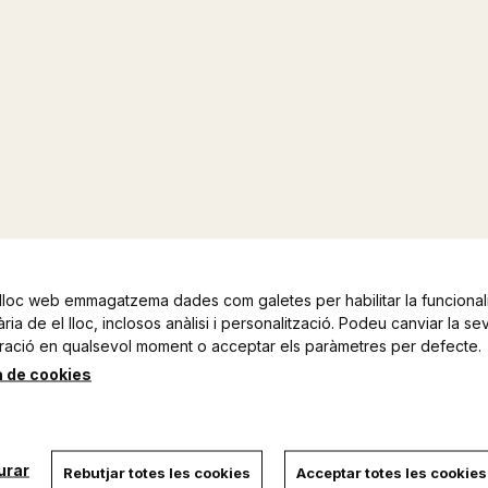
lloc web emmagatzema dades com galetes per habilitar la funcionali
ia de el lloc, inclosos anàlisi i personalització. Podeu canviar la se
ració en qualsevol moment o acceptar els paràmetres per defecte.
a de cookies
urar
Rebutjar totes les cookies
Acceptar totes les cookies