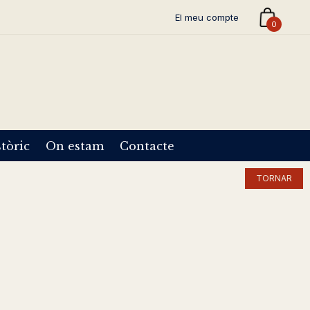
El meu compte
0
tòric
On estam
Contacte
TORNAR