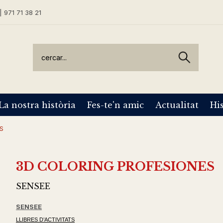
| 971 71 38 21
La nostra història
Fes-te'n amic
Actualitat
His
S
3D COLORING PROFESIONES
SENSEE
SENSEE
LLIBRES D’ACTIVITATS