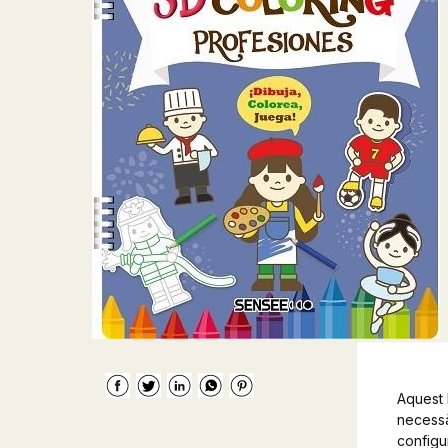
Aquest 
necessàr
configu