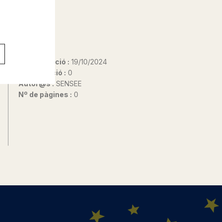
Data d'edició :
19/10/2024
Any d'edició :
0
Autor@s :
SENSEE
Nº de pàgines :
0