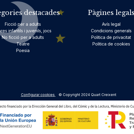
egories destacades
Pàgines legal
Ficció per a adults
Avís legal
bres infantils i juvenils, jocs
Condicions generals
No ficció per a adults
Politica de privacitat
Teatre
Politica de cookies
Poesia
Configurar cookies
© Copyright 2024 Quart Creixent