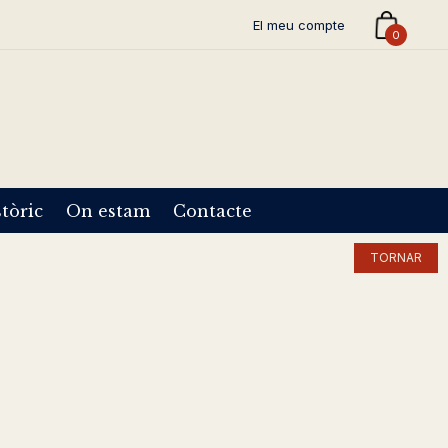
El meu compte
0
tòric
On estam
Contacte
TORNAR