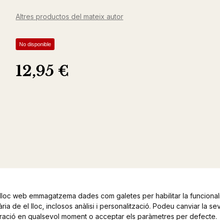
Altres productos del mateix autor
No disponible
12,95 €
lloc web emmagatzema dades com galetes per habilitar la funcionali
ia de el lloc, inclosos anàlisi i personalització. Podeu canviar la se
ració en qualsevol moment o acceptar els paràmetres per defecte.