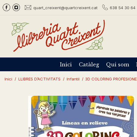
quart_creixent@quartcreixent.cat
638 54 30 64 
Inici
Catàleg
Qui som
Inici
/
LLIBRES D’ACTIVITATS
/
Infantil
/
3D COLORING PROFESIONE