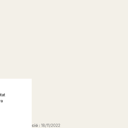
tat
va
Data d'edició :
18/11/2022