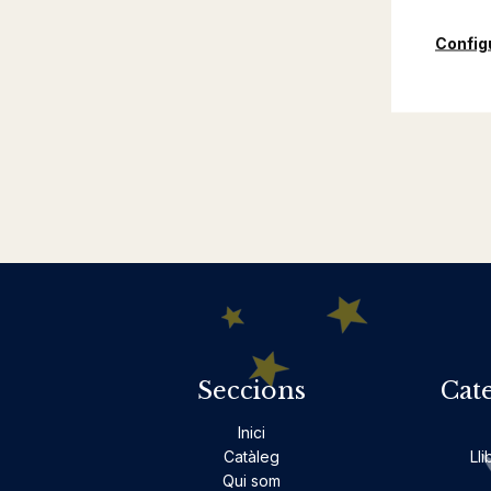
Config
Seccions
Cat
Inici
Catàleg
Lli
Qui som