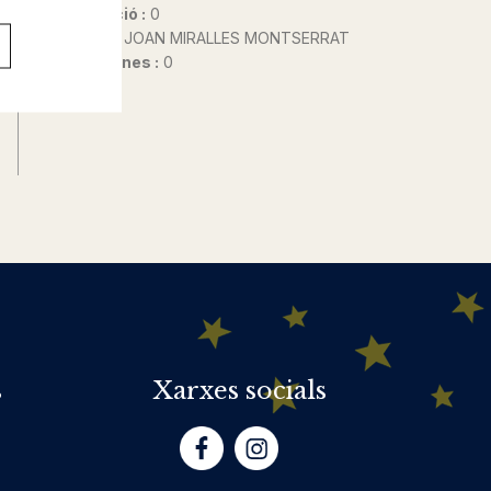
Any d'edició :
0
Autor@s :
JOAN MIRALLES MONTSERRAT
Nº de pàgines :
0
s
Xarxes socials