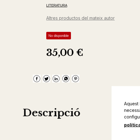
LITERATURA
Altres productos del mateix autor
No disponible
35,00 €
Aquest 
Descripció
necessàr
configu
polític