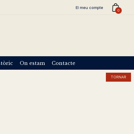
El meu compte
0
tòric
On estam
Contacte
TORNAR