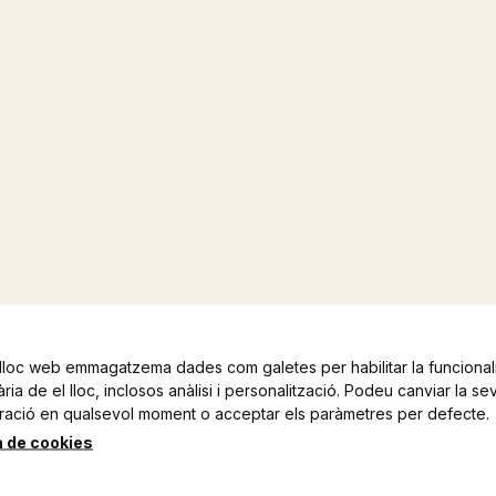
lloc web emmagatzema dades com galetes per habilitar la funcionali
ia de el lloc, inclosos anàlisi i personalització. Podeu canviar la se
ració en qualsevol moment o acceptar els paràmetres per defecte.
a de cookies