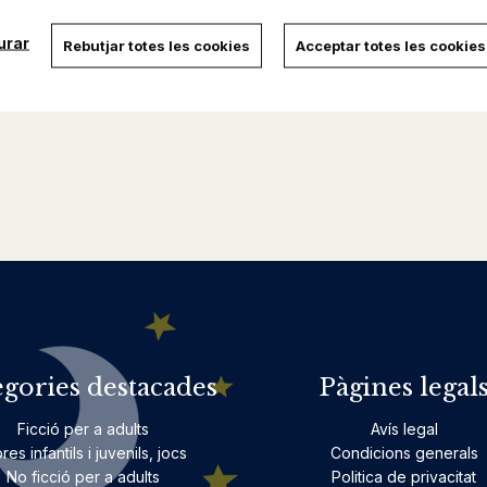
urar
Rebutjar totes les cookies
Acceptar totes les cookies
egories destacades
Pàgines legal
Ficció per a adults
Avís legal
bres infantils i juvenils, jocs
Condicions generals
No ficció per a adults
Politica de privacitat