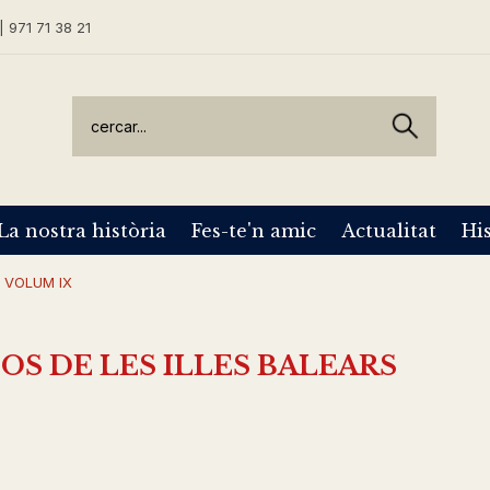
| 971 71 38 21
La nostra història
Fes-te'n amic
Actualitat
His
 VOLUM IX
S DE LES ILLES BALEARS