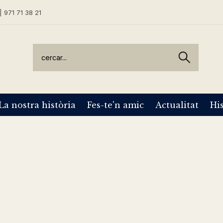
| 971 71 38 21
La nostra història
Fes-te'n amic
Actualitat
His