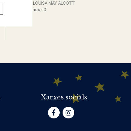
Autor@s :
LOUISA MAY ALCOTT
Nº de pàgines :
0
s
Xarxes socials