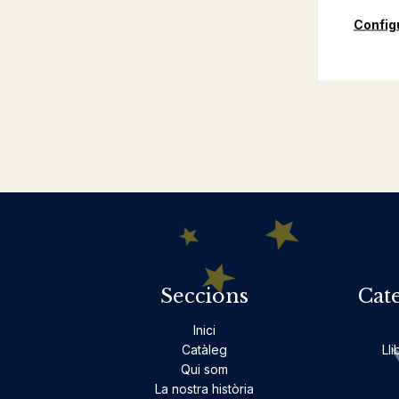
Config
Seccions
Cat
Inici
Catàleg
Lli
Qui som
La nostra història