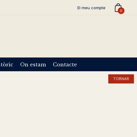
El meu compte
0
tòric
On estam
Contacte
TORNAR