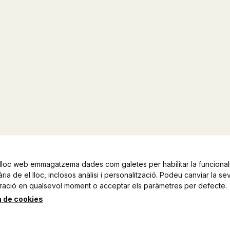
lloc web emmagatzema dades com galetes per habilitar la funcionali
ia de el lloc, inclosos anàlisi i personalització. Podeu canviar la se
ració en qualsevol moment o acceptar els paràmetres per defecte.
a de cookies