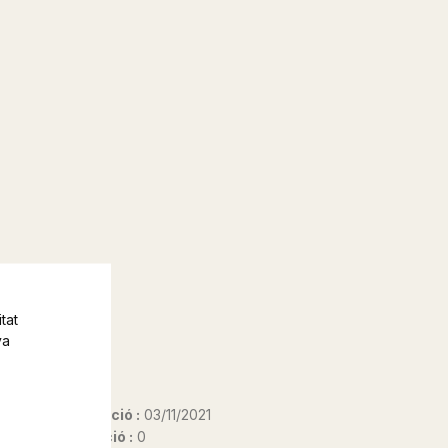
tat
va
Data d'edició :
03/11/2021
Any d'edició :
0