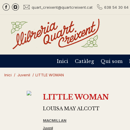
quart_creixent@quartcreixent.cat
638 54 30 64 
Inici
Catàleg
Qui som
Inici
/
Juvenil
/
LITTLE WOMAN
LITTLE WOMAN
LOUISA MAY ALCOTT
MACMILLAN
Juvenil