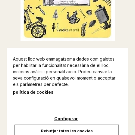
OLLIS
Aquest lloc web emmagatzema dades com galetes
per habilitar la funcionalitat necessària de el lloc,
INGUNN THON
inclosos anàlisi i personalització. Podeu canviar la
seva configuració en qualsevol moment o acceptar
NORDICA
els paràmetres per defecte.
Juvenil
política de cookies
Altres productos del mateix autor
Configurar
No disponible
Rebutjar totes les cookies
17,50 €