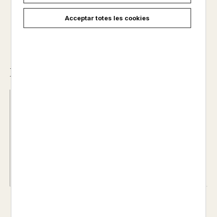
Acceptar totes les cookies
Descripció
Data d'edició :
22/04/2021
Any d'edició :
0
Autor@s :
INGUNN THON
Nº de pàgines :
0