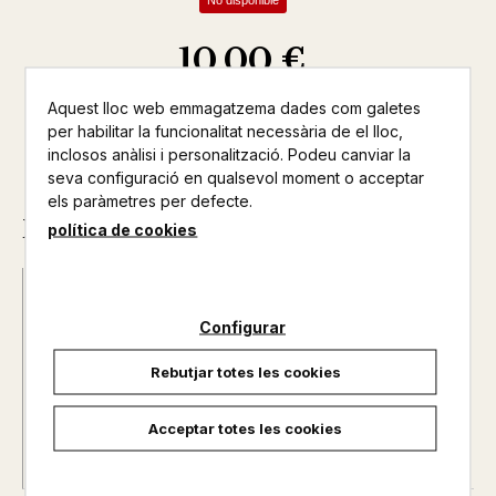
No disponible
10,00 €
Aquest lloc web emmagatzema dades com galetes
per habilitar la funcionalitat necessària de el lloc,
inclosos anàlisi i personalització. Podeu canviar la
seva configuració en qualsevol moment o acceptar
els paràmetres per defecte.
Descripció
política de cookies
Data d'edició :
05/12/2020
Any d'edició :
0
Configurar
Autor@s :
ROSA SANCHIS / ENRIC SENABRE / ANA
Rebutjar totes les cookies
RUIZ
Nº de pàgines :
0
Col·lecció :
CLAUS PER ENTENDRE EL MON
Acceptar totes les cookies