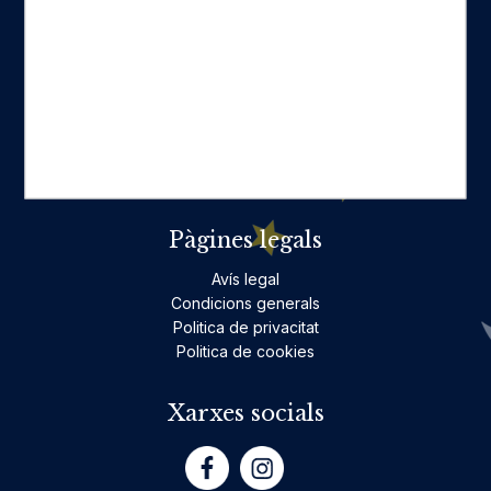
Categories destacades
Ficció per a adults
Llibres infantils i juvenils, jocs
No ficció per a adults
Teatre
Poesia
Pàgines legals
Avís legal
Condicions generals
Politica de privacitat
Politica de cookies
Xarxes socials