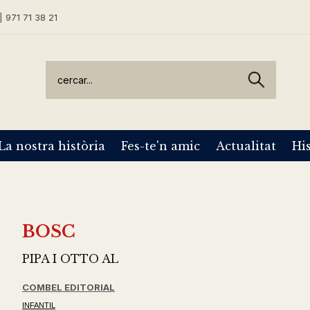
| 971 71 38 21
La nostra història
Fes-te'n amic
Actualitat
His
BOSC
PIPA I OTTO AL
COMBEL EDITORIAL
INFANTIL