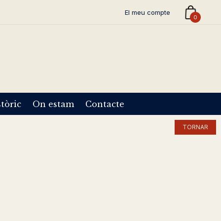
El meu compte
0
tòric
On estam
Contacte
TORNAR