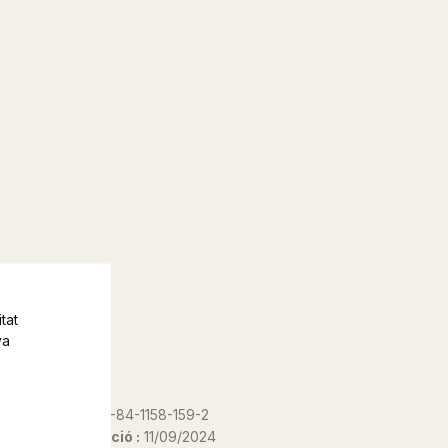
tat
va
ISBN :
978-84-1158-159-2
Data d'edició :
11/09/2024