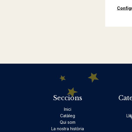
Config
Seccions
Cat
Inici
Catàleg
Lli
Qui som
La nostra història