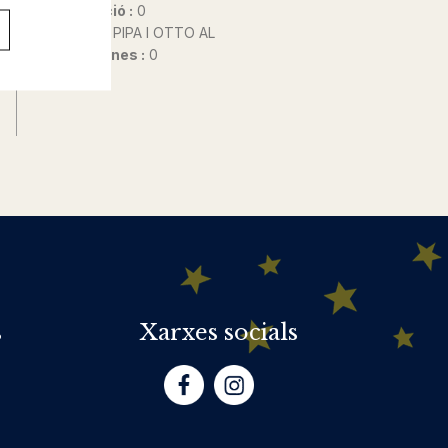
Any d'edició :
0
Autor@s :
PIPA I OTTO AL
Nº de pàgines :
0
s
Xarxes socials