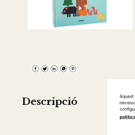
Aquest 
Descripció
necessàr
configu
polític