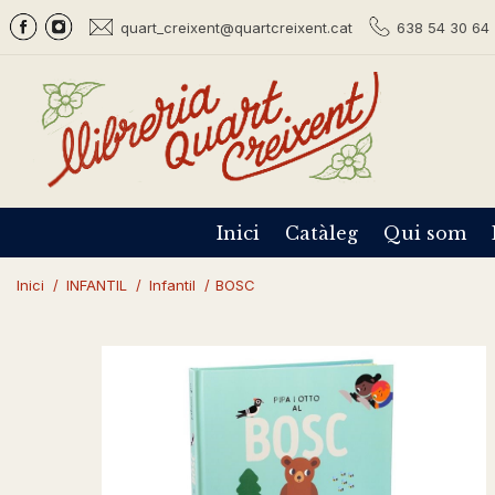
quart_creixent@quartcreixent.cat
638 54 30 64 
Inici
Catàleg
Qui som
Inici
/
INFANTIL
/
Infantil
/
BOSC