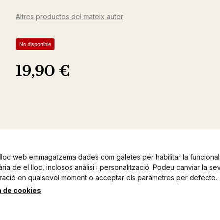
Altres productos del mateix autor
No disponible
19,90 €
lloc web emmagatzema dades com galetes per habilitar la funcionali
ia de el lloc, inclosos anàlisi i personalització. Podeu canviar la se
ració en qualsevol moment o acceptar els paràmetres per defecte.
a de cookies